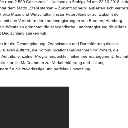
rfte rund 2.500 Gäste zum 1. Nationalen Stahlgipfel am 22.10.2018 in d
er dem Motto „Stahl stärken – Zukunft sichern“ äußerten sich Vertret
eiko Maas und Wirtschaftsminister Peter Altmeier zur Zukunft der
m mit den Vertretern der Landesregierungen von Bremen, Hamburg,
n-Westfalen gründetet die saarländische Landesregierung die Allianz
 Deutschland stärken will.
lich für die Gesamtplanung, Organisation und Durchführung dieses
isuellen Auftritts, die Kommunikationsmaßnahmen im Vorfeld, die
n Auftritts, einzelner Programmpunkte, Teilnehmermanagement, Techni
rastrukturelle Maßnahmen zur Verkehrsführung und -leitung
nern für die zuverlässige und perfekte Umsetzung.